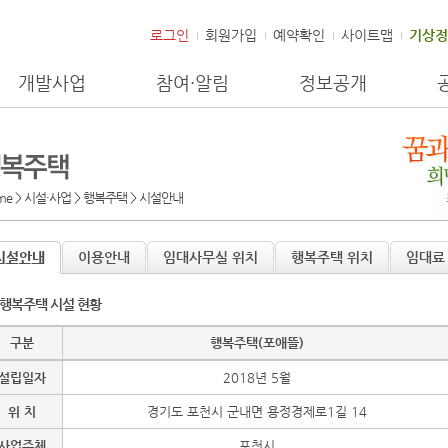
로그인
회원가입
예약확인
사이트맵
기상정
개발사업
참여·알림
정보공개
me > 시설·사업 > 행복주택 >
시설안내
시설안내
이용안내
임대사무실 위치
행복주택 위치
임대료
행복주택 시설 현황
구분
행복주택(포애뜰)
설립일자
2018년 5월
위 치
경기도 포천시 군내면 용정경제로1길 14
사업주체
포천시