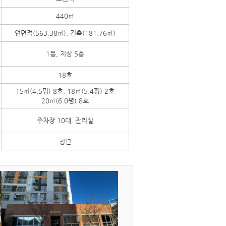
440㎡
연면적(563.38㎡), 건축(181.76㎡)
1동, 지상 5층
18호
15㎡(4.5평) 8호, 18㎡(5.4평) 2호
20㎡(6.0평) 8호
주차장 10대, 관리실
청년