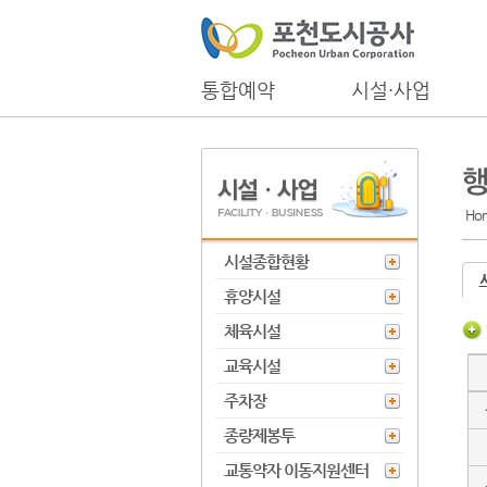
통합예약
시설·사업
Ho
시설종합현황
휴양시설
체육시설
교육시설
주차장
종량제봉투
교통약자 이동지원센터