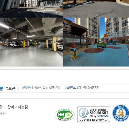
담당부서
: 공공시설팀 행복주택
전화번호
: 031-540-6555
정보관리
관
찾아오시는길
시공사