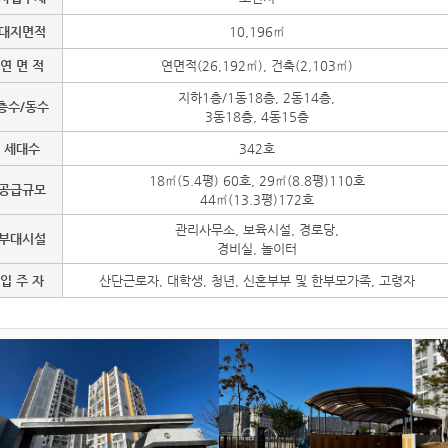
대지면적
10,196㎡
연 면 적
연면적(26,192㎡), 건축(2,103㎡)
지하1층/1동18층, 2동14층,
층수/동수
3동18층, 4동15층
세대수
342호
18㎡(5.4평) 60호, 29㎡(8.8평)110호
공급규모
44㎡(13.3평)172호
관리사무소, 보육시설, 경로당,
부대시설
경비실, 놀이터
입 주 자
산단근로자, 대학생, 청년, 신혼부부 및 한부모가족, 고령자