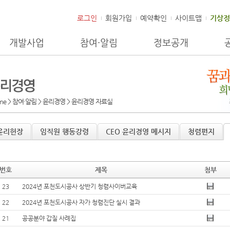
로그인
회원가입
예약확인
사이트맵
기상정
개발사업
참여·알림
정보공개
me > 참여·알림 > 윤리경영 >
윤리경영 자료실
윤리헌장
임직원 행동강령
CEO 윤리경영 메시지
청렴편지
번호
제목
첨부
23
2024년 포천도시공사 상반기 청렴사이버교육
22
2024년 포천도시공사 자가 청렴진단 실시 결과
21
공공분야 갑질 사례집