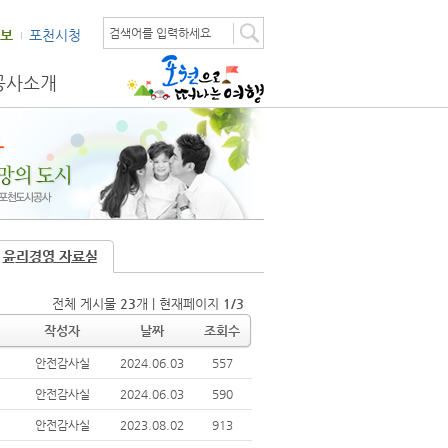
검색어를 입력하세요
보
포천시청
공사소개
윤리경영 자료실
전체 게시물
23
개 | 현재페이지
1/3
작성자
날짜
조회수
안전감사실
2024.06.03
557
안전감사실
2024.06.03
590
안전감사실
2023.08.02
913