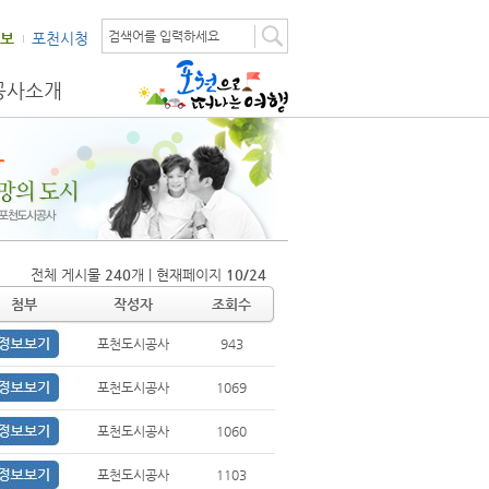
검색어를 입력하세요
보
포천시청
공사소개
전체 게시물
240
개 | 현재페이지
10/24
첨부
작성자
조회수
포천도시공사
943
포천도시공사
1069
포천도시공사
1060
포천도시공사
1103