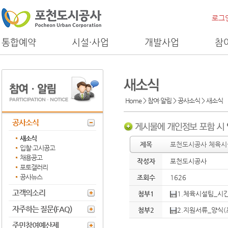
로그
통합예약
시설·사업
개발사업
참
Home > 참여·알림 > 공사소식 >
새소식
공사소식
새소식
제목
포천도시공사 체육시
입찰·고시공고
채용공고
작성자
포천도시공사
포토갤러리
공사뉴스
조회수
1626
고객의소리
첨부1
1.체육시설팀_시간
자주하는 질문(FAQ)
첨부2
2.지원서류_양식
주민참여예산제