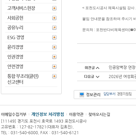
고객서비스헌장
< 포천도시공사 체육시설팀 강사 
사회공헌
붙임 안내문을 참조하여 주시기 
공유누리
문의처 : 포천반다비체육센터(☎031-
ESG 경영
윤리경영
인권경영
안전경영
인공암벽장 연장(
통합 부조리(클린)
2026년 여성회
신고센터
담당부서
: 경영지원팀
정보관리
개인정보 처리방침
이메일수집거부
이용약관
찾아오시는길
[11149] 경기도 포천시 호국로 1493 포천도시공사
고유번호 : 127-82-17821(대표자 김효진),
TEL : 031-540-6000, FAX : 031-540-6121