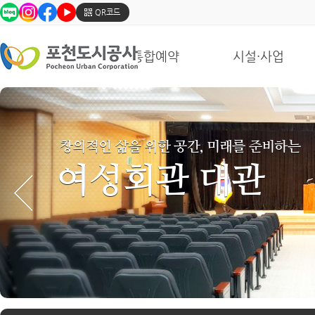
포
QR코드
천
도
시
통합예약
시설·사업
공
사
의
SNS
창의적인 삶을 위한 공간, 미래를 준비하는
여성회관 대관