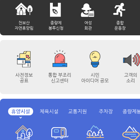
천보산
종량제
여성
종합
자연휴양림
봉투신청
회관
운동장
사전정보
통합 부조리
시민
고객의
공표
신고센터
아이디어 공모
소리
휴양시설
체육시설
교통지원
주차장
종량제