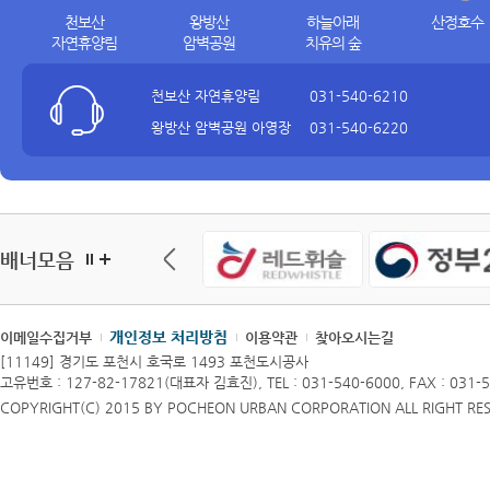
천보산
왕방산
하늘아래
산정호수
자연휴양림
암벽공원
치유의 숲
천보산 자연휴양림
031-540-6210
왕방산 암벽공원 아영장
031-540-6220
하늘아래 치유의 숲
031-540-6230
산정호수
031-540-6350
서바이벌게임장
031-540-6560
여성회관
031-540-6285
배너모음
개인정보 처리방침
이메일수집거부
이용약관
찾아오시는길
[11149] 경기도 포천시 호국로 1493 포천도시공사
고유번호 : 127-82-17821(대표자 김효진),
TEL : 031-540-6000, FAX : 031-
COPYRIGHT(C) 2015 BY POCHEON URBAN CORPORATION ALL RIGHT RE