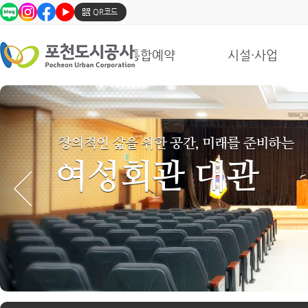
포
QR코드
천
도
시
통합예약
시설·사업
공
사
의
SNS
창의적인 삶을 위한 공간, 미래를 준비하는
여성회관 대관