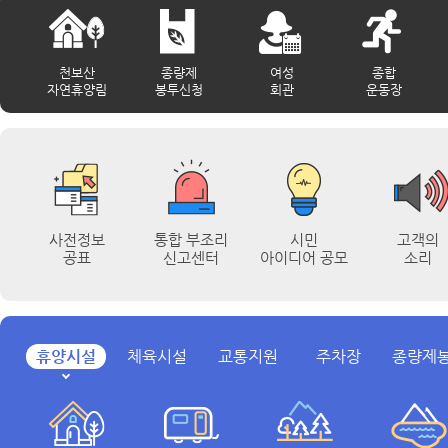
천보산
종량제
여성
종합
자연휴양림
봉투신청
회관
운동장
사전정보
통합 부조리
시민
고객의
공표
신고센터
아이디어 공모
소리
휴양시설
체육시설
교통지원
주차장
종량제