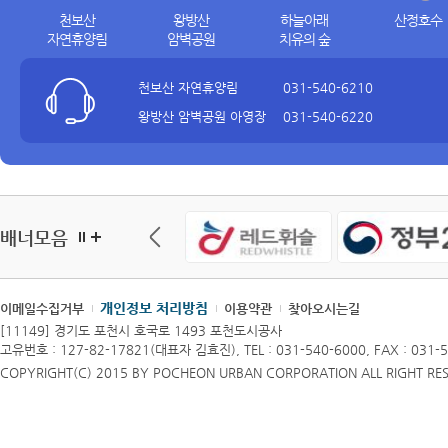
천보산
왕방산
하늘아래
산정호수
자연휴양림
암벽공원
치유의 숲
천보산 자연휴양림
031-540-6210
왕방산 암벽공원 아영장
031-540-6220
하늘아래 치유의 숲
031-540-6230
산정호수
031-540-6350
서바이벌게임장
031-540-6560
여성회관
031-540-6285
배너모음
개인정보 처리방침
이메일수집거부
이용약관
찾아오시는길
[11149] 경기도 포천시 호국로 1493 포천도시공사
고유번호 : 127-82-17821(대표자 김효진),
TEL : 031-540-6000, FAX : 031-
COPYRIGHT(C) 2015 BY POCHEON URBAN CORPORATION ALL RIGHT RE