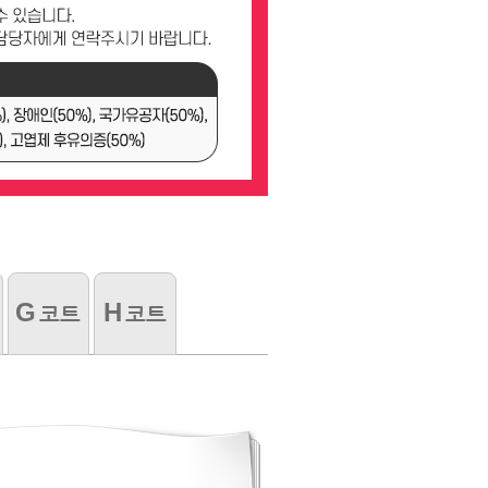
G
H
코트
코트