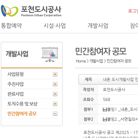
로그
통합예약
시설·사업
개발사업
참
Home > 개발사업 >
민간참여자 공모
사업유형
제목
내촌 도시개발사업 민
추진사업
작성자
포천도시공사
완료사업
조회수
568
토지수용 및 보상
첨부1
붙임1._내촌_도시
민간참여자 공모
첨부2
붙임2._서면질의서
포천도시공사 공고 제2025 - 1