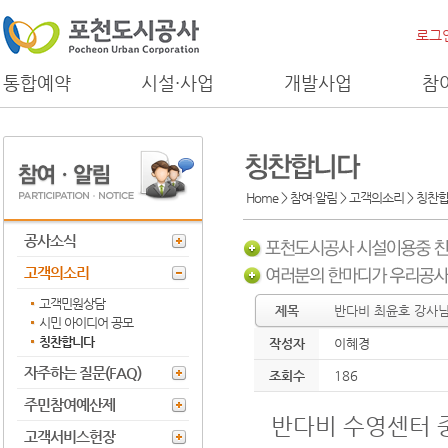
로그
통합예약
시설·사업
개발사업
참
Home > 참여·알림 > 고객의소리 >
칭찬
공사소식
고객의소리
고객민원상담
제목
반다비 최윤호 강사
시민 아이디어 공모
칭찬합니다
작성자
이혜경
자주하는 질문(FAQ)
조회수
186
주민참여예산제
반다비 수영센터 
고객서비스헌장