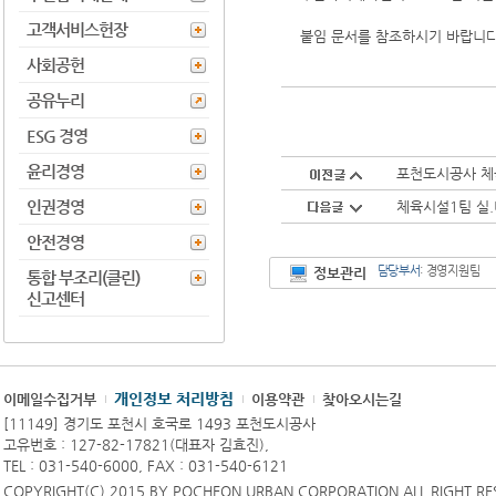
고객서비스헌장
붙임 문서를 참조하시기 바랍니다
사회공헌
공유누리
ESG 경영
윤리경영
포천도시공사 체
인권경영
체육시설1팀 실.
안전경영
담당부서
: 경영지원팀
정보관리
통합 부조리(클린)
신고센터
개인정보 처리방침
이메일수집거부
이용약관
찾아오시는길
[11149] 경기도 포천시 호국로 1493 포천도시공사
고유번호 : 127-82-17821(대표자 김효진),
TEL : 031-540-6000, FAX : 031-540-6121
COPYRIGHT(C) 2015 BY POCHEON URBAN CORPORATION ALL RIGHT RE