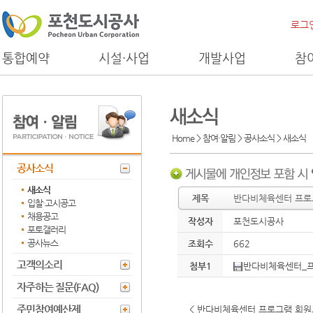
로그
통합예약
시설·사업
개발사업
참
Home > 참여·알림 > 공사소식 >
새소식
공사소식
새소식
제목
반다비체육센터 프로그
입찰·고시공고
채용공고
작성자
포천도시공사
포토갤러리
공사뉴스
조회수
662
고객의소리
첨부1
반다비체육센터_프로
자주하는 질문(FAQ)
주민참여예산제
< 반다비체육센터 프로그램 회원모